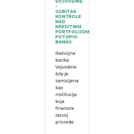
VOJVODINE
-
GUBITAK
KONTROLE
NAD
KREDITNIM
PORTFOLIJOM
POTOPIO
BANKU
Razvojna
banka
Vojvodine
bila je
zamisljena
kao
institucija
koja
finansira
razvoj
privrede.