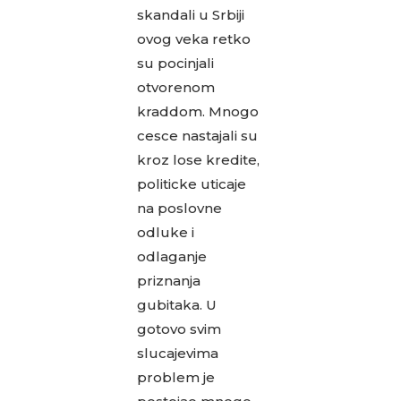
skandali u Srbiji
ovog veka retko
su pocinjali
otvorenom
kraddom. Mnogo
cesce nastajali su
kroz lose kredite,
politicke uticaje
na poslovne
odluke i
odlaganje
priznanja
gubitaka. U
gotovo svim
slucajevima
problem je