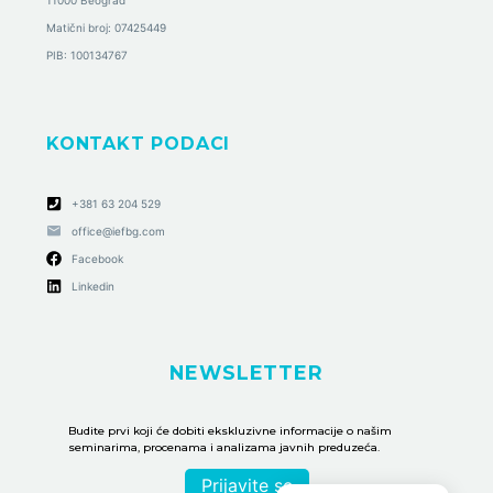
Matični broj: 07425449
PIB: 100134767
KONTAKT PODACI
+381 63 204 529
office@iefbg.com
Facebook
Linkedin
NEWSLETTER
Budite prvi koji će dobiti ekskluzivne informacije o našim
seminarima, procenama i analizama javnih preduzeća.
Prijavite se