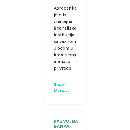
Agrobanka
je bila
znacajna
finansijska
institucija
sa vaznom
ulogom u
kreditiranju
domace
privrede.
Show
More. . .
RAZVOJNA
BANKA