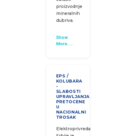
proizvodnje
mineralnih
dubriva.
Show
More. . .
EPS /
KOLUBARA
-
SLABOSTI
UPRAVLJANJA
PRETOCENE
U
NACIONALNI
TROSAK
Elektroprivreda
Srbije je