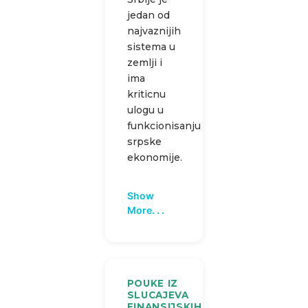
jedan od
najvaznijih
sistema u
zemlji i
ima
kriticnu
ulogu u
funkcionisanju
srpske
ekonomije.
Show
More. . .
POUKE IZ
SLUCAJEVA
FINANSIJSKIH