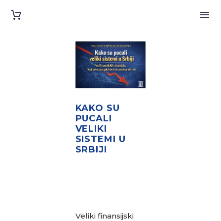
KAKO SU
PUCALI
VELIKI
SISTEMI U
SRBIJI
PET FINANSIJSKIH
SKANDALA KOJI
POKAZUJU GDE
KONTROLA
PRESTAJE DA RADI
Veliki finansijski