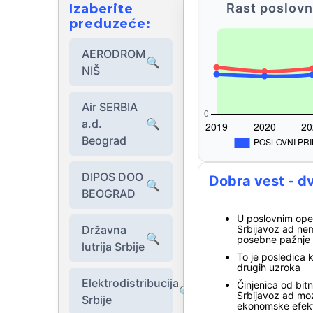
Rast poslovn
Izaberite
preduzeće:
AERODROM
🔍
NIŠ
Air SERBIA
a.d.
🔍
Beograd
DIPOS DOO
Dobra vest - dv
🔍
BEOGRAD
U poslovnim ope
Državna
Srbijavoz ad nem
🔍
posebne pažnje
lutrija Srbije
To je posledica 
drugih uzroka
Elektrodistribucija
Činjenica od bit
🔍
Srbijavoz ad moz
Srbije
ekonomske efekt