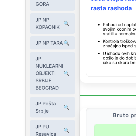
GORA
rasta rashoda
JP NP
🔍
Prihodi od napla
KOPAONIK
svojim kobnim p
vratili u normal
Kontrola troškov
JP NP TARA
🔍
značajno ispod s
U ishodu ovih k
došlo je do dobi
JP
iako su skoro be
NUKLEARNI
OBJEKTI
🔍
SRBIJE
BEOGRAD
JP Pošta
🔍
Srbije
Bruto p
JP PU
🔍
Resavica