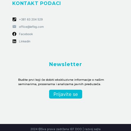
KONTAKT PODACI
+381 63 204 529
office@iefbg.com
Facebook
Linkedin
Newsletter
Budite prvi koji će dobiti ekskluzivne informacije o našim
seminarima, procenama i analizama javnih preduzeća.
Prijavite se
2024 @Sva prava zadržana IEF DOO | razvoj sajta