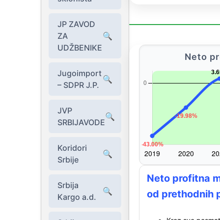
JP ZAVOD
ZA
🔍
UDŽBENIKE
Neto pr
Jugoimport
🔍
– SDPR J.P.
JVP
🔍
SRBIJAVODE
Koridori
🔍
Srbije
Neto profitna m
Srbija
🔍
od prethodnih 
Kargo a.d.