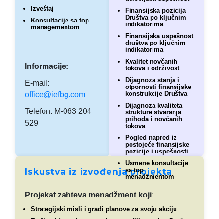
Izveštaj
Finansijska pozicija
Društva po ključnim
Konsultacije sa top
indikatorima
managementom
Finansijska uspešnost
društva po ključnim
indikatorima
Kvalitet novčanih
Informacije:
tokova i održivost
Dijagnoza stanja i
E-mail:
otpornosti finansijske
konstrukcije Društva
office@iefbg.com
Dijagnoza kvaliteta
Telefon: M-063 204
strukture stvaranja
prihoda i novčanih
529
tokova
Pogled napred iz
postojeće finansijske
pozicije i uspešnosti
Usmene konsultacije
Iskustva iz izvođenja projekta
sa top
menadžmentom
Projekat zahteva menadžment koji:
Strategijski misli i gradi planove za svoju akciju