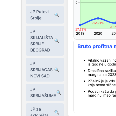
JP Putevi
🔍
Srbije
JP
SKIJALIŠTA
🔍
SRBIJE
Bruto profitna
BEOGRAD
Vitalno važan in
JP
iz godine u godi
SRBIJAGAS
🔍
Drastična razlika
margina za 2023
NOVI SAD
27,49% je je vrl
koja nema sličn
JP
Podaci kažu da je
🔍
SRBIJAŠUME
marginu imao ra
JP za
🔍
skloništa