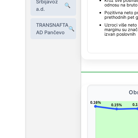
Kroz sve posmatr
Srbijavoz
🔍
odnosu na bruto
a.d.
Pozitivna neto p
prethodnih pet 
TRANSNAFTA
Uzroci više neto
🔍
marginu su znača
AD Pančevo
izvan poslovnih
Ob