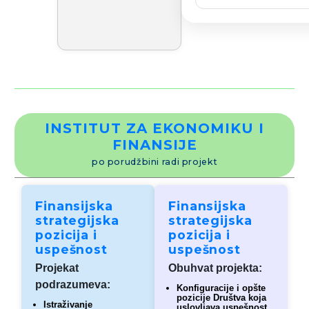
INSTITUT ZA EKONOMIKU I
FINANSIJE
po porudžbini radi projekt
Finansijska
Finansijska
strategijska
strategijska
pozicija i
pozicija i
uspešnost
uspešnost
Projekat
Obuhvat projekta:
podrazumeva:
Konfiguracije i opšte
pozicije Društva koja
Istraživanje
uslovljava uspešnost