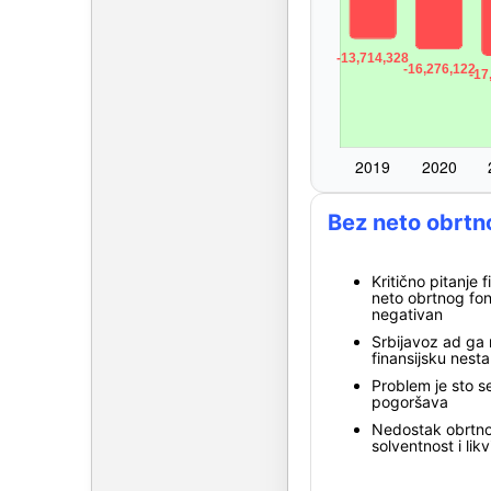
Bez neto obrtn
Kritično pitanje 
neto obrtnog fon
negativan
Srbijavoz ad ga 
finansijsku nesta
Problem je sto s
pogoršava
Nedostak obrtno
solventnost i lik