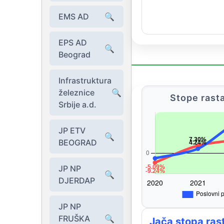
EMS AD
🔍
EPS AD
🔍
Beograd
Infrastruktura
železnice
🔍
Stope rasta
Srbije a.d.
JP ETV
🔍
BEOGRAD
JP NP
🔍
DJERDAP
JP NP
FRUŠKA
🔍
Jača stopa ras