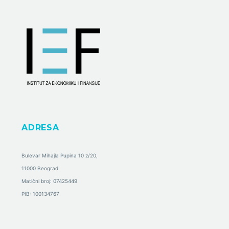
ADRESA
Bulevar Mihajla Pupina 10 z/20,
11000 Beograd
Matični broj: 07425449
PIB: 100134767