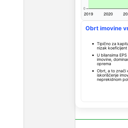
Obrt imovine vr
Tipično za kapita
nizak koeficijen
U bilansima EPS
imovine, dominan
oprema
Obrt, a to znači
iskorišćenje imo
neprekidnom pob