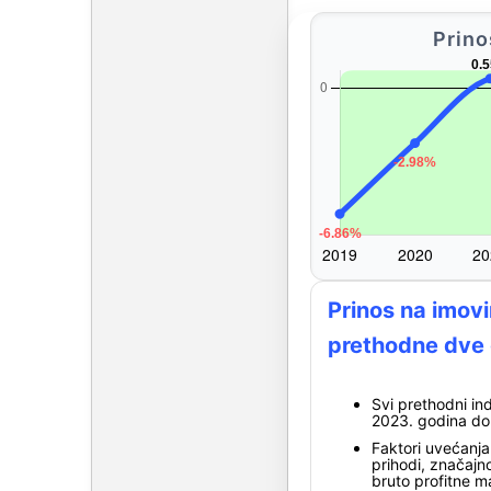
Prino
Prinos na imovi
prethodne dve
Svi prethodni ind
2023. godina don
Faktori uvećanja
prihodi, značajno
bruto profitne m