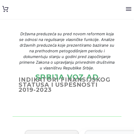
Državna preduzeća su pred novom reformom koja
se odnosi na regulisanje vlasničke funkcije. Analize
državnih preduzeća koje prezentiramo bazirane su
na prethodnom petogodišnjem periodu i
dokumentuju stanju u godini pred započinjanje
primene Zakona o upravljanju privrednim društvima
u vlasništvu Republike Srbije.
SRBIJA VOZ AD
INDIKATORI FINANSIJSKOG
STATUSA I USPEŠNOSTI
2019-2023