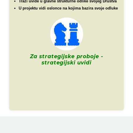
Traži uvide u glavne strukturne odlike svojeg Društva
U projektu vidi oslonce na kojima bazira svoje odluke
Za strategijske proboje -
strategijski uvidi