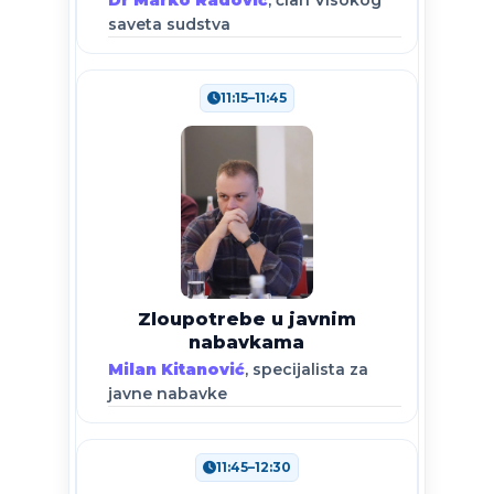
saveta sudstva
11:15–11:45
Zloupotrebe u javnim
nabavkama
Milan Kitanović
, specijalista za
javne nabavke
11:45–12:30