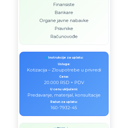
Finansiste
Bankare
Organe javne nabavke
Pravnike
Računovođe
Instrukcije za uplatu:
Usluga:
Kotizacija – Zloupotrebe u privredi
Cena:
20.000 RSD + PDV
U cenu uključeni:
Predavanje, materijal, konsultacije
Račun za uplatu:
160-7932-45