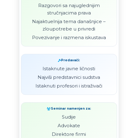
Razgovori sa najuglednijim
stručnjacima prava
Najaktuelnija tema današnjice –
zloupotrebe u privredi
Povezivanje i razmena iskustava
Predavači:
Istaknute javne ličnosti
Najviši predstavnici sudstva
Istaknuti profesori i istraživači
Seminar namenjen za:
Sudije
Advokate
Direktore firmi