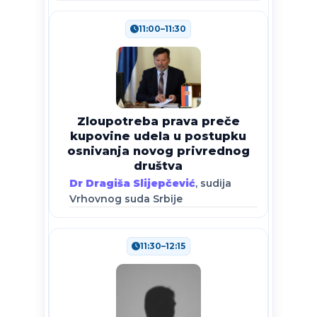
11:00–11:30
Zloupotreba prava preče
kupovine udela u postupku
osnivanja novog privrednog
društva
Dr Dragiša Slijepčević
, sudija
Vrhovnog suda Srbije
11:30–12:15