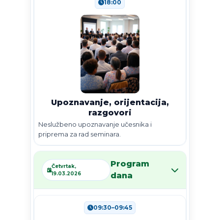
18:00
Upoznavanje, orijentacija,
razgovori
Neslužbeno upoznavanje učesnika i
priprema za rad seminara.
Program
Četvrtak,
19.03.2026
dana
09:30–09:45