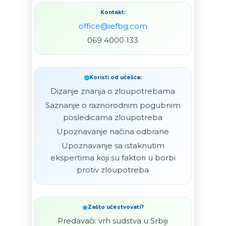
Kontakt:
office@iefbg.com
069 4000 133
Koristi od učešća:
Dizanje znanja o zloupotrebama
Saznanje o raznorodnim pogubnim
posledicama zloupotreba
Upoznavanje načina odbrane
Upoznavanje sa istaknutim
ekspertima koji su faktori u borbi
protiv zloupotreba
Zašto učestvovati?
Predavači: vrh sudstva u Srbiji