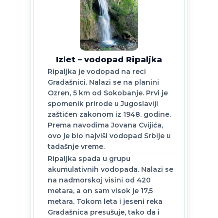
Izlet – vodopad Ripaljka
Ripaljka je vodopad na reci
Gradašnici. Nalazi se na planini
Ozren, 5 km od Sokobanje. Prvi je
spomenik prirode u Jugoslaviji
zaštićen zakonom iz 1948. godine.
Prema navodima Jovana Cvijića,
ovo je bio najviši vodopad Srbije u
tadašnje vreme.
Ripaljka spada u grupu
akumulativnih vodopada. Nalazi se
na nadmorskoj visini od 420
metara, a on sam visok je 17,5
metara. Tokom leta i jeseni reka
Gradašnica presušuje, tako da i