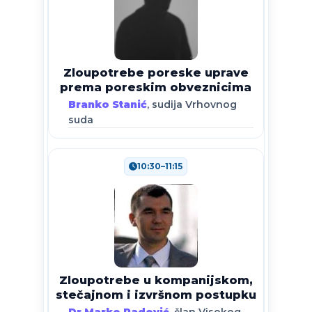
Zloupotrebe poreske uprave
prema poreskim obveznicima
Branko Stanić
, sudija Vrhovnog
suda
10:30–11:15
Zloupotrebe u kompanijskom,
stečajnom i izvršnom postupku
Dr Marko Radović
, član Visokog