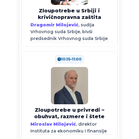
Zloupotrebe u Srbiji i
krivičnopravna zaštita
Dragomir Milojević
, sudija
Vrhovnog suda Srbije, bivši
predsednik Vrhovnog suda Srbije
10:15–11:00
Zloupotrebe u privredi –
obuhvat, razmere i štete
Miroslav Milojević
, direktor
Instituta za ekonomiku i finansije