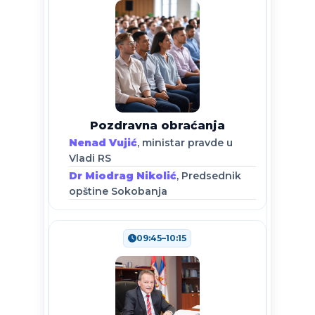
Pozdravna obraćanja
Nenad Vujić
, ministar pravde u
Vladi RS
Dr Miodrag Nikolić
, Predsednik
opštine Sokobanja
09:45–10:15