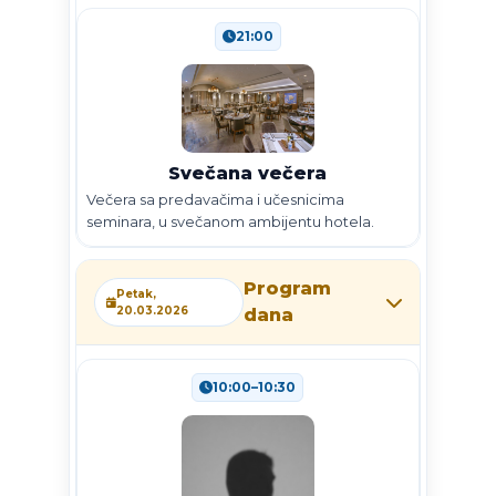
21:00
Svečana večera
Večera sa predavačima i učesnicima
seminara, u svečanom ambijentu hotela.
Program
Petak,
20.03.2026
dana
10:00–10:30