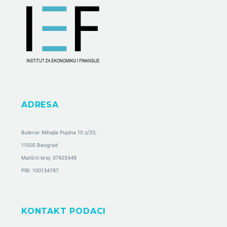
ADRESA
Bulevar Mihajla Pupina 10 z/20,
11000 Beograd
Matični broj: 07425449
PIB: 100134767
KONTAKT PODACI