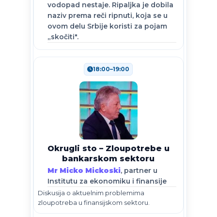
vodopad nestaje. Ripaljka je dobila
naziv prema reči ripnuti, koja se u
ovom delu Srbije koristi za pojam
„skočiti".
18:00–19:00
Okrugli sto – Zloupotrebe u
bankarskom sektoru
Mr Micko Mickoski
, partner u
Institutu za ekonomiku i finansije
Diskusija o aktuelnim problemima
zloupotreba u finansijskom sektoru.