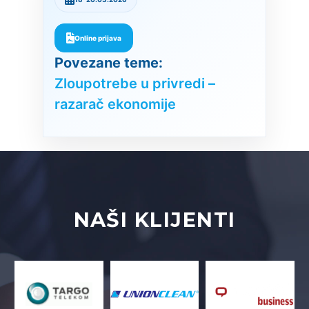
Online prijava
Povezane teme:
Zloupotrebe u privredi –
razarač ekonomije
NAŠI
KLIJENTI