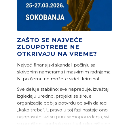
ZAŠTO SE NAJVEĆE
ZLOUPOTREBE NE
OTKRIVAJU NA VREME?
Najveći finansijski skandali počinju sa
skrivenim namerama i maskirnim radnjama.
Ni po čemu ne možete videti kriminal.
Sve deluje stabilno: sve napreduje, izveštaji
izgledaju uredno, projekti se šire, a
organizacija dobija potvrdu od svih da radi
„kako treba“. Upravo u toj fazi nastaje ono
najopasnije: svi su puni samopouzdanja, svi
su opušteni, kontrola su ritual, niko ništa ne