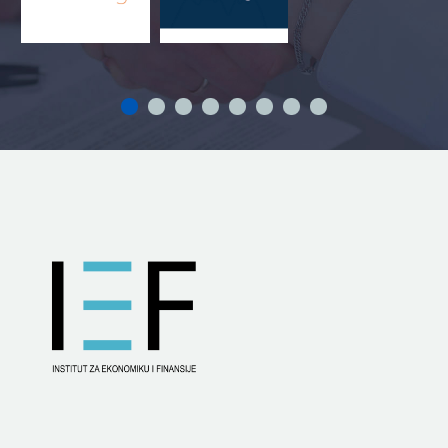
nestaje — ona se pripitomljava.
Pripitomljavanje kontrola je njihovo
uspavljivanje.
Treće, jer se rizik sagledava po delovima, a
retko u celini. Organizacija je uglavnom
parohijalizovana. Svaka funkcija prati svoj
deo: finansije brojke, pravnici ugovore,
nabavka postupke, operativa rokove.
Zloupotrebe i veliki gubici nastaju baš na
spojevima: kada se ono što je potpisano u
ugovoru pretvori u stvarnu finansijsku
obavezu, kada navijena procena uđe u
bilans kao zvanična vrednost, kada rok
počne da opravdava prečice, kada
poslovna odluka postane poluga političkog
pritiska.
Četvrto, jer organizacije pre upravljaju
reputacijom umesto rizikom. Kada se