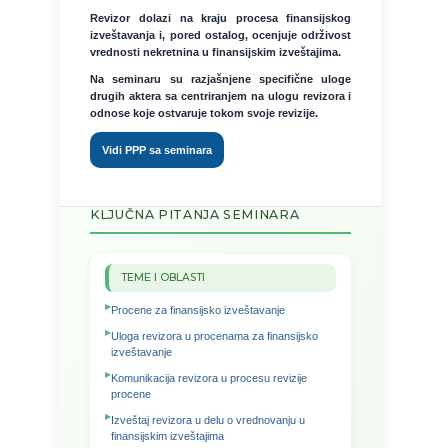
Revizor dolazi na kraju procesa finansijskog
izveštavanja i, pored ostalog, ocenjuje održivost
vrednosti nekretnina u finansijskim izveštajima.
Na seminaru su razjašnjene specifične uloge
drugih aktera sa centriranjem na ulogu revizora i
odnose koje ostvaruje tokom svoje revizije.
Vidi PPP sa seminara
KLJUČNA PITANJA SEMINARA
TEME I OBLASTI
Procene za finansijsko izveštavanje
Uloga revizora u procenama za finansijsko
izveštavanje
Komunikacija revizora u procesu revizije
procene
Izveštaj revizora u delu o vrednovanju u
finansijskim izveštajima