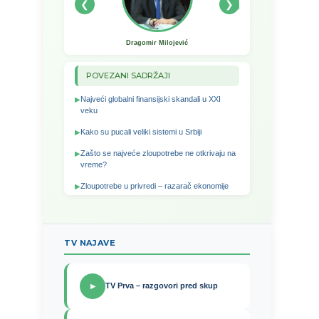
❮
❯
Dragomir Milojević
Dragiša Slijepčević
POVEZANI SADRŽAJI
Najveći globalni finansijski skandali u XXI
veku
Kako su pucali veliki sistemi u Srbiji
Zašto se najveće zloupotrebe ne otkrivaju na
vreme?
Zloupotrebe u privredi – razarač ekonomije
TV NAJAVE
TV Prva – razgovori pred skup
▶