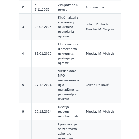
5-
Zloupotrebe u
2
8 predavača
7.11.2025
privredi
Ključni akteri u
vrednovanju
Jelena Petković,
3
28.02.2025
nekretnina,
Miroslav M. Milojević
postrojenja i
opreme
Uloga revizora
u procenama
4
31.01.2025
nekretnina,
Miroslav M. Milojević
postrojenja i
opreme
Vrednovanje
NPO –
razumevanje iz
5
27.12.2024
ugla
Jelena Petković
menadžmenta,
procenitelja o
revizora
Revizija
6
20.12.2024
procene
Miroslav M. Milojević
nepokretnosti
Upoznavanje
sa zahtevima
zakona o
privrednim