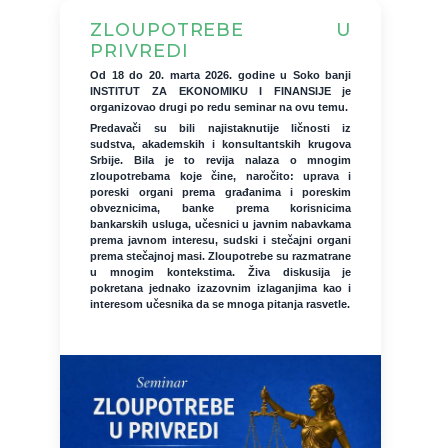
ZLOUPOTREBE U
PRIVREDI
Od 18 do 20. marta 2026. godine u Soko banji
INSTITUT ZA EKONOMIKU I FINANSIJE je
organizovao drugi po redu seminar na ovu temu.
Predavači su bili najistaknutije ličnosti iz
sudstva, akademskih i konsultantskih krugova
Srbije. Bila je to revija nalaza o mnogim
zloupotrebama koje čine, naročito: uprava i
poreski organi prema građanima i poreskim
obveznicima, banke prema korisnicima
bankarskih usluga, učesnici u javnim nabavkama
prema javnom interesu, sudski i stečajni organi
prema stečajnoj masi. Zloupotrebe su razmatrane
u mnogim kontekstima. Živa diskusija je
pokretana jednako izazovnim izlaganjima kao i
interesom učesnika da se mnoga pitanja rasvetle.