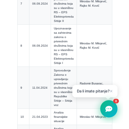
Miroslav M. Milojević,
7
06.09.2024
društvima koja
Rajko M. Ković
su u vlasništvu
RS – EPS
Elektroprivreda
Srbije II
Upoznavanje
sa zahtevima
zakona o
privrednim
Miroslav M. Milojević,
8
06.09.2024
društvima koja
Rajko M. Ković
su u vlasništvu
RS – EPS
Elektroprivreda
Srbije I
Sprovođenje
Zakona o
upravljanju
privrednim
Radomir Busarac,
9
11.04.2024
društvima koja
Rajko Ković, Miroslav
su u vlasništvu
M. Milojević
Republike
Srbije – Srbija
voz
Analiza
10
21.04.2023
finansijske
Miroslav M. Milojević
situacije
Analiza