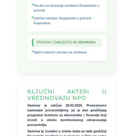
Poruke sa otvaranja seminara Zloupotrebe u
privredi
Održan seminar Zloupotrebe u privredi -
Kopernikus
STAVOVI I ZAKLJUČCI SA SEMINARA
Ključni stavovi i poruke sa seminara
KLJUČNI AKTERI U
VREDNOVAJU NPO
Seminar je održan 28.02.2025. Prvenstveno
namenjen proceniteljima, jer je deo godišnjeg
programa Instituta za ekonomiku i finansije koji
izvodi u okviru kontinuiranog obrazovanja
procenitelja.
Seminar je izveden u vreme kada se rade godišnji
finansijski izveštaji pa je izazvao pažnju ne samo