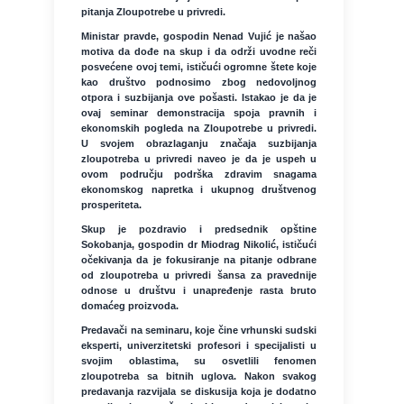
pitanja Zloupotrebe u privredi.
Ministar pravde, gospodin Nenad Vujić je našao
motiva da dođe na skup i da održi uvodne reči
posvećene ovoj temi, ističući ogromne štete koje
kao društvo podnosimo zbog nedovoljnog
otpora i suzbijanja ove pošasti. Istakao je da je
ovaj seminar demonstracija spoja pravnih i
ekonomskih pogleda na Zloupotrebe u privredi.
U svojem obrazlaganju značaja suzbijanja
zloupotreba u privredi naveo je da je uspeh u
ovom području podrška zdravim snagama
ekonomskog napretka i ukupnog društvenog
prosperiteta.
Skup je pozdravio i predsednik opštine
Sokobanja, gospodin dr Miodrag Nikolić, ističući
očekivanja da je fokusiranje na pitanje odbrane
od zloupotreba u privredi šansa za pravednije
odnose u društvu i unapređenje rasta bruto
domaćeg proizvoda.
Predavači na seminaru, koje čine vrhunski sudski
eksperti, univerzitetski profesori i specijalisti u
svojim oblastima, su osvetlili fenomen
zloupotreba sa bitnih uglova. Nakon svakog
predavanja razvijala se diskusija koja je dodatno