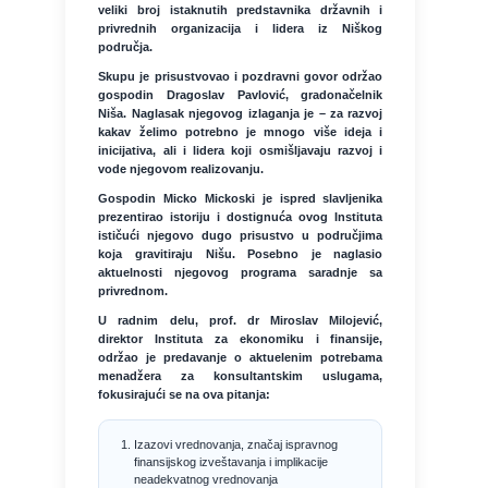
veliki broj istaknutih predstavnika državnih i
privrednih organizacija i lidera iz Niškog
područja.
Skupu je prisustvovao i pozdravni govor održao
gospodin Dragoslav Pavlović, gradonačelnik
Niša. Naglasak njegovog izlaganja je – za razvoj
kakav želimo potrebno je mnogo više ideja i
inicijativa, ali i lidera koji osmišljavaju razvoj i
vode njegovom realizovanju.
Gospodin Micko Mickoski je ispred slavljenika
prezentirao istoriju i dostignuća ovog Instituta
ističući njegovo dugo prisustvo u područjima
koja gravitiraju Nišu. Posebno je naglasio
aktuelnosti njegovog programa saradnje sa
privrednom.
U radnim delu, prof. dr Miroslav Milojević,
direktor Instituta za ekonomiku i finansije,
održao je predavanje o aktuelenim potrebama
menadžera za konsultantskim uslugama,
fokusirajući se na ova pitanja:
Izazovi vrednovanja, značaj ispravnog
finansijskog izveštavanja i implikacije
neadekvatnog vrednovanja