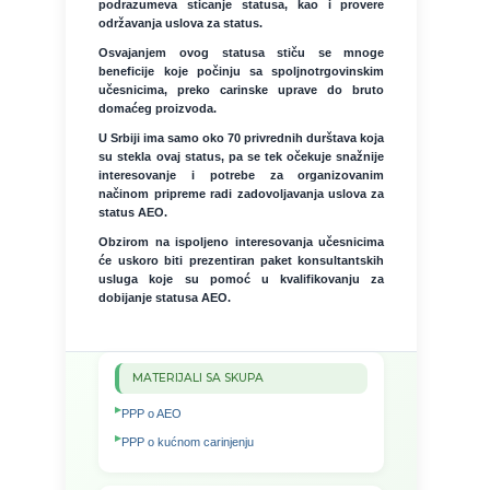
podrazumeva sticanje statusa, kao i provere
održavanja uslova za status.
Osvajanjem ovog statusa stiču se mnoge
beneficije koje počinju sa spoljnotrgovinskim
učesnicima, preko carinske uprave do bruto
domaćeg proizvoda.
U Srbiji ima samo oko 70 privrednih durštava koja
su stekla ovaj status, pa se tek očekuje snažnije
interesovanje i potrebe za organizovanim
načinom pripreme radi zadovoljavanja uslova za
status AEO.
Obzirom na ispoljeno interesovanja učesnicima
će uskoro biti prezentiran paket konsultantskih
usluga koje su pomoć u kvalifikovanju za
dobijanje statusa AEO.
MATERIJALI SA SKUPA
PPP o AEO
PPP o kućnom carinjenju