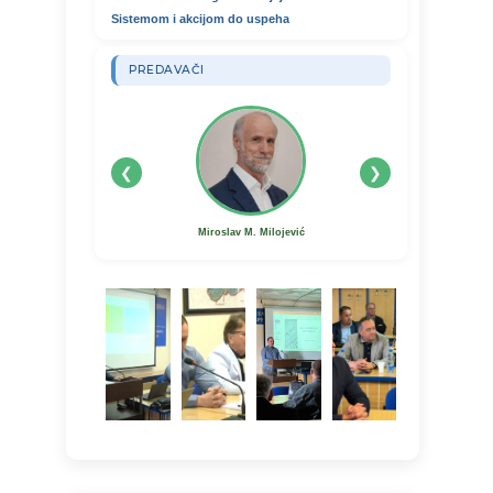
Sistemom i akcijom do uspeha
PREDAVAČI
❮
❯
Miroslav M. Milojević
Milan Kitanović