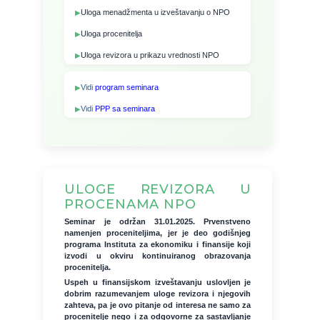
Uloga menadžmenta u izveštavanju o NPO
Uloga procenitelja
Uloga revizora u prikazu vrednosti NPO
Vidi
program seminara
Vidi
PPP sa seminara
ULOGE REVIZORA U
PROCENAMA NPO
Seminar je održan 31.01.2025. Prvenstveno
namenjen proceniteljima, jer je deo godišnjeg
programa Instituta za ekonomiku i finansije koji
izvodi u okviru kontinuiranog obrazovanja
procenitelja.
Uspeh u finansijskom izveštavanju uslovljen je
dobrim razumevanjem uloge revizora i njegovih
zahteva, pa je ovo pitanje od interesa ne samo za
procenitelje nego i za odgovorne za sastavljanje