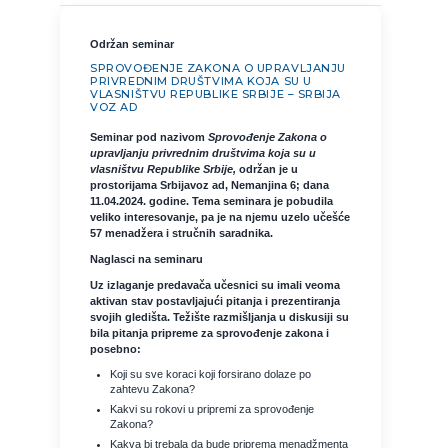
Održan seminar
SPROVOĐENJE ZAKONA O UPRAVLJANJU
PRIVREDNIM DRUŠTVIMA KOJA SU U
VLASNIŠTVU REPUBLIKE SRBIJE – SRBIJA
VOZ AD
Seminar pod nazivom
Sprovođenje Zakona o
upravljanju privrednim društvima koja su u
vlasništvu Republike Srbije,
održan je u
prostorijama Srbijavoz ad, Nemanjina 6; dana
11.04.2024. godine. Tema seminara je pobudila
veliko interesovanje, pa je na njemu uzelo učešće
57 menadžera i stručnih saradnika.
Naglasci na seminaru
Uz izlaganje predavača učesnici su imali veoma
aktivan stav postavljajući pitanja i prezentiranja
svojih gledišta. Težište razmišljanja u diskusiji su
bila pitanja pripreme za sprovođenje zakona i
posebno:
Koji su sve koraci koji forsirano dolaze po
zahtevu Zakona?
Kakvi su rokovi u pripremi za sprovođenje
Zakona?
Kakva bi trebala da bude priprema menadžmenta