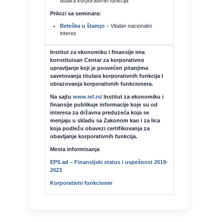
titulara korporativnih funkcija
Prilozi sa seminara:
Beleška u štampi
– Vitalan nacionalni
interes
Institut za ekonomiku i finansije ima
konstituisan Centar za korporativno
upravljanje koji je posvećen pitanjima
savetovanja titulara korporativnih funkcija I
obrazovanja korporativnih funkcionera.
Na sajtu
www.ief.rs/
Institut za ekonomiku i
finansije publikuje informacije koje su od
interesa za državna preduzeća koja se
menjaju u skladu sa Zakonom kao i za lica
koja podležu obavezi certifikovanja za
obavljanje korporativnih funkcija.
Mesta informisanja
EPS ad – Finansijski status i uspešnost 2019-
2023
Korporativni funkcioner