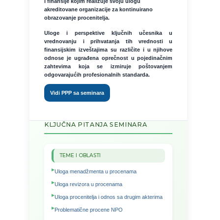
i finansije kojim realizuje svoju ulogu
akreditovane organizacije za kontinuirano
obrazovanje procenitelja.
Uloge i perspektive ključnih učesnika u
vrednovanju i prihvatanja tih vrednosti u
finansijskim izveštajima su različite i u njihove
odnose je ugrađena oprečnost u pojedinačnim
zahtevima koja se izmiruje poštovanjem
odgovarajućih profesionalnih standarda.
Vidi PPP sa seminara
KLJUČNA PITANJA SEMINARA
TEME I OBLASTI
Uloga menadžmenta u procenama
Uloga revizora u procenama
Uloga procenitelja i odnos sa drugim akterima
Problematične procene NPO