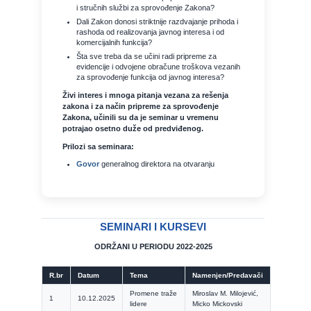
i stručnih službi za sprovođenje Zakona?
Dali Zakon donosi striktnije razdvajanje prihoda i
rashoda od realizovanja javnog interesa i od
komercijalnih funkcija?
Šta sve treba da se učini radi pripreme za
evidencije i odvojene obračune troškova vezanih
za sprovođenje funkcija od javnog interesa?
Živi interes i mnoga pitanja vezana za rešenja
zakona i za način pripreme za sprovođenje
Zakona, učinili su da je seminar u vremenu
potrajao osetno duže od predviđenog.
Prilozi sa seminara:
Govor
generalnog direktora na otvaranju
SEMINARI I KURSEVI
ODRŽANI U PERIODU 2022-2025
R.br
Datum
Tema
Namenjen/Predavači
Promene traže
Miroslav M. Milojević,
1
10.12.2025
lidere
Micko Mickovski