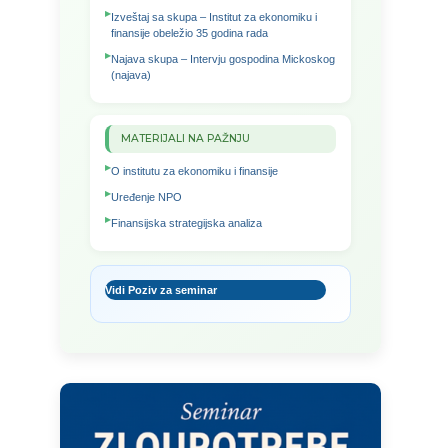
Izveštaj sa skupa – Institut za ekonomiku i
finansije obeležio 35 godina rada
Najava skupa – Intervju gospodina Mickoskog
(najava)
MATERIJALI NA PAŽNJU
O institutu za ekonomiku i finansije
Uređenje NPO
Finansijska strategijska analiza
Vidi Poziv za seminar