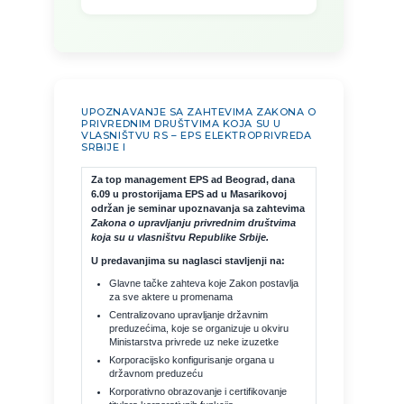
UPOZNAVANJE SA ZAHTEVIMA ZAKONA O
PRIVREDNIM DRUŠTVIMA KOJA SU U
VLASNIŠTVU RS – EPS ELEKTROPRIVREDA
SRBIJE I
Za top management EPS ad Beograd, dana
6.09 u prostorijama EPS ad u Masarikovoj
održan je seminar upoznavanja sa zahtevima
Zakona o upravljanju privrednim društvima
koja su u vlasništvu Republike Srbije.
U predavanjima su naglasci stavljenji na:
Glavne tačke zahteva koje Zakon postavlja
za sve aktere u promenama
Centralizovano upravljanje državnim
preduzećima, koje se organizuje u okviru
Ministarstva privrede uz neke izuzetke
Korporacijsko konfigurisanje organa u
državnom preduzeću
Korporativno obrazovanje i certifikovanje