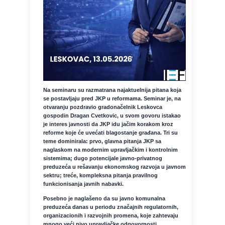
Na seminaru su razmatrana najaktuelnija pitana koja
se postavljaju pred JKP u reformama. Seminar je, na
otvaranju pozdravio gradonačelnik Leskovca
gospodin Dragan Cvetkovic, u svom govoru istakao
je interes javnosti da JKP idu jačim korakom kroz
reforme koje će uvećati blagostanje građana. Tri su
teme dominirala: prvo, glavna pitanja JKP sa
naglaskom na modernim upravljačkim i kontrolnim
sistemima; dugo potencijale javno-privatnog
preduzeća u rešavanju ekonomskog razvoja u javnom
sektru; treće, kompleksna pitanja pravilnog
funkcionisanja javnih nabavki.
Posebno je naglašeno da su javno komunalna
preduzeća danas u periodu značajnih regulatornih,
organizacionih i razvojnih promena, koje zahtevaju
mnogo veći nivo upravljačke odgovornosti,