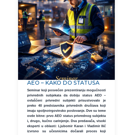
AEO – KAKO DO STATUSA
Seminar koji posvećen prezentiranju mogućnosti
privrednih subjekata da dobiju status AEO –
ovlašćeni privredni subjekti prisustvovalo je
preko 40 predstavnika privrednih društava koji
imaju spoljnotrgovinsko poslovanje. Dve su teme
ovde bitne: prvo AEO status privrednog subjekta
i, drugo, kućno carinjenje. Dva predavača, visoki
eksperti u oblasti: Ljubomir Karan i Vladimir Ilić
izvrsno su učesnicima dočarali proces koji