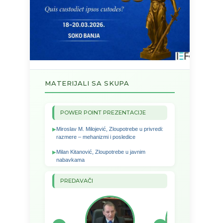
MATERIJALI SA SKUPA
POWER POINT PREZENTACIJE
Miroslav M. Milojević, Zloupotrebe u privredi:
razmere – mehanizmi i posledice
Milan Kitanović, Zloupotrebe u javnim
nabavkama
PREDAVAČI