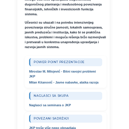
dugoročnog planiranja i međusobnog povezivanja
finansijskih, tehničkih i investicionih funkcija
sistema.
Učesnici su ukazali i na potrebu intenzivnijeg
povezivanja stručne javnosti, lokalnih samouprava,
javnih preduzeća i institucija, kako bi se praktična
iskustva, problemi i moguća rešenja brže razmenjivali
i pretvarali u konkretna unapređenja upravljanja i
razvoja javnih sistema.
POWER POINT PREZENTACIJE
Miroslav M. Milojević - Bitni ravojni problemi
JKP
Milan Kitanović - Javne nabavke, alatka razoja
NAGLASCI SA SKUPA
Naglasci sa seminara o JKP
POVEZANI SADRŽAJI
JKP troše više nego obnavljaju