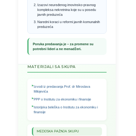
Izazovi neuređenog imovinsko-pravnog
kompleksa nekretnina koje su u posedu
javnih preduzeća
Naredni koraci u reformi javnih komunalnih
preduzeća
Poruka predavanja je – za promene su
potrebni lideri a ne menadžeri.
MATERIJALI SA SKUPA
Izvodi iz predavanja Prof. dr Miroslava
Milojevića
PPP o Institutu za ekonomiku i finansije
Istorijska beleška o Institutu za ekonomiku i
finansije
MEDIJSKA PAŽNJA SKUPU