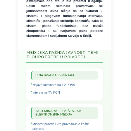
osvetljavala ono što je bio predmet izlaganja.
Celim tokom seminara proveravala se
jedinstvenost duha težnje da se slabosti u
sistemu i njegovom funkcionisanju otkrivaju,
eliminišu i ponašanja striktnije kontrolišu kako bi
sistem glatko funkcionisao, bez truleži
zloupotreba i sa svojstvom pune potpore
ekonomskom i socijalnom razvoju u Srbiji.
MEDIJSKA PAŽNJA JAVNOSTI TEMI
ZLOUPOTREBE U PRIVREDI
U NAJAVAMA SEMINARA
Najava seminara na TV PRVA
Intervju na TV KCN
SA SEMINARA – IZVEŠTAJI SA
ELEKTRONSKIH MEDIJA
Ministar pravde i vrh pravosuđa o zaštiti
privrede